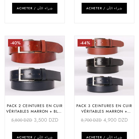
ACHETER / شراء الآن
ACHETER / شراء الآن
-40%
-44%
PACK 2 CEINTURES EN CUIR
PACK 3 CEINTURES EN CUIR
VÉRITABLES MARRON + BLEU
VÉRITABLES MARRON +
(MAT + TEXTURÉE)
NOIRE + BLEU (COUSUES
3,500
DZD
4,900
DZD
5,800
DZD
8,700
DZD
GLACÉES + TEXTURÉE)
ACHETER / شراء الآن
ACHETER / شراء الآن