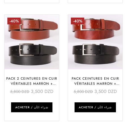
-40%
-40%
PACK 2 CEINTURES EN CUIR
PACK CEINTURES EN CUIR
VÉRITABLES MARRON +
VÉRITABLES MARRON +
NOIRE (COUSUES GLACÉES)
NOIRE
3,500
DZD
3,500
DZD
5,800
DZD
5,800
DZD
ACHETER / شراء الآن
ACHETER / شراء الآن