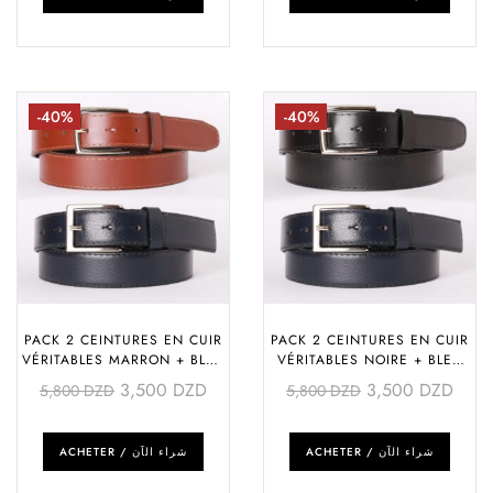
-40%
-40%
PACK 2 CEINTURES EN CUIR
PACK 2 CEINTURES EN CUIR
VÉRITABLES MARRON + BLEU
VÉRITABLES NOIRE + BLEU
(COUSUE GLACÉE +
(COUSUE GLACÉE +
3,500
DZD
3,500
DZD
5,800
DZD
5,800
DZD
TEXTURÉE)
TEXTURÉE)
ACHETER / شراء الآن
ACHETER / شراء الآن