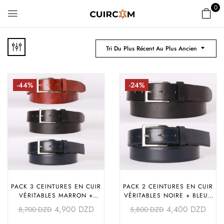
0
Tri Du Plus Récent Au Plus Ancien
-44%
-24%
PACK 3 CEINTURES EN CUIR
PACK 2 CEINTURES EN CUIR
VÉRITABLES MARRON +
VÉRITABLES NOIRE + BLEUE
NOIRE + BLEU (PURE)
(MAT + TEXTURÉE)
4,900
DZD
4,400
DZD
8,700
DZD
5,800
DZD