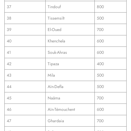
37
Tindouf
800
38
Tissemsilt
500
39
El-Oued
700
40
Khenchela
600
41
Souk-Ahras
600
42
Tipaza
400
43
Mila
500
44
Aïn-Defla
500
45
Naâma
700
46
Aïn-Témouchent
600
47
Ghardaia
700