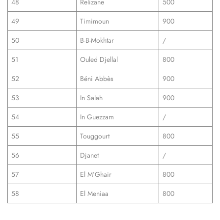
48
Relizane
500
49
Timimoun
900
50
B-B-Mokhtar
/
51
Ouled Djellal
800
52
Béni Abbès
900
53
In Salah
900
54
In Guezzam
/
55
Touggourt
800
56
Djanet
/
57
El M’Ghair
800
58
El Meniaa
800