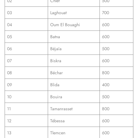
02
Chlef
500
03
Laghouat
700
04
Oum El Bouaghi
600
05
Batna
600
06
Béjaïa
500
07
Biskra
600
08
Béchar
800
09
Blida
400
10
Bouira
500
11
Tamanrasset
800
12
Tébessa
600
13
Tlemcen
600