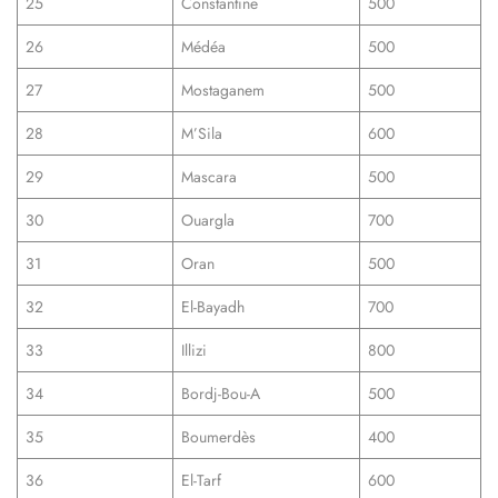
25
Constantine
500
26
Médéa
500
27
Mostaganem
500
28
M’Sila
600
29
Mascara
500
30
Ouargla
700
31
Oran
500
32
El-Bayadh
700
33
Illizi
800
34
Bordj-Bou-A
500
35
Boumerdès
400
36
El-Tarf
600