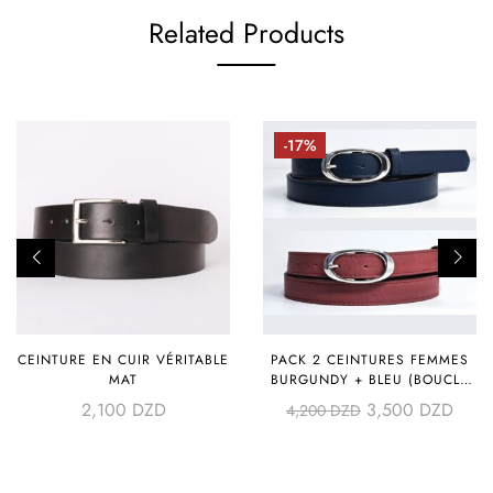
Related Products
-17%
CEINTURE EN CUIR VÉRITABLE
PACK 2 CEINTURES FEMMES
MAT
BURGUNDY + BLEU (BOUCLE
ARGENTÉE)
2,100
DZD
3,500
DZD
4,200
DZD