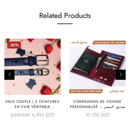
Related Products
-20%
PACK COUPLE | 2 CEINTURES
COMPAGNON DE VOYAGE
EN CUIR VÉRITABLE
PERSONNALISÉ – صديق السفر
PERSONNALISÉES
4,500
DZD
10,100
DZD
5,600
DZD