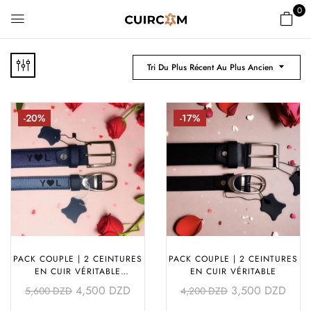
0
Tri Du Plus Récent Au Plus Ancien
-20%
-17%
PACK COUPLE | 2 CEINTURES
PACK COUPLE | 2 CEINTURES
EN CUIR VÉRITABLE
EN CUIR VÉRITABLE
PERSONNALISÉES
4,500
DZD
3,500
DZD
5,600
DZD
4,200
DZD