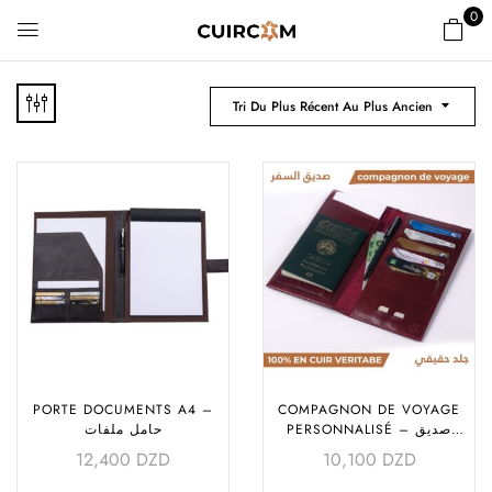
0
Tri Du Plus Récent Au Plus Ancien
PORTE DOCUMENTS A4 –
COMPAGNON DE VOYAGE
PERSONNALISÉ – صديق
حامل ملفات
السفر
12,400
DZD
10,100
DZD