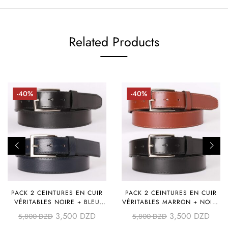
Related Products
-40%
-40%
PACK 2 CEINTURES EN CUIR
PACK 2 CEINTURES EN CUIR
VÉRITABLES NOIRE + BLEU
VÉRITABLES MARRON + NOIRE
(COUSUE GLACÉE +
(COUSUES GLACÉES)
3,500
DZD
3,500
DZD
5,800
DZD
5,800
DZD
TEXTURÉE)