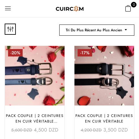
0
Tri Du Plus Récent Au Plus Ancien
-20%
-17%
PACK COUPLE | 2 CEINTURES
PACK COUPLE | 2 CEINTURES
EN CUIR VÉRITABLE
EN CUIR VÉRITABLE
PERSONNALISÉES
4,500
DZD
3,500
DZD
5,600
DZD
4,200
DZD