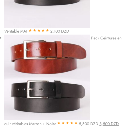
Véritable MAT
2,100
DZD
Note
5.00
sur
Pack Ceintures en
5
cuir véritables Marron + Noire
5,800
DZD
3,500
DZD