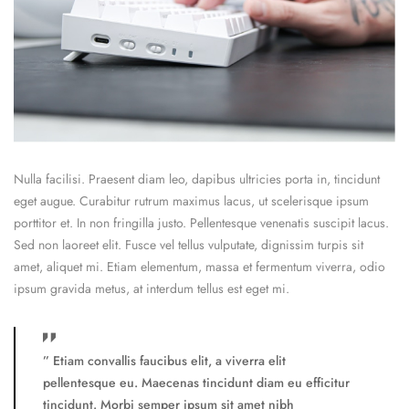
Nulla facilisi. Praesent diam leo, dapibus ultricies porta in, tincidunt
eget augue. Curabitur rutrum maximus lacus, ut scelerisque ipsum
porttitor et. In non fringilla justo. Pellentesque venenatis suscipit lacus.
Sed non laoreet elit. Fusce vel tellus vulputate, dignissim turpis sit
amet, aliquet mi. Etiam elementum, massa et fermentum viverra, odio
ipsum gravida metus, at interdum tellus est eget mi.
” Etiam convallis faucibus elit, a viverra elit
pellentesque eu. Maecenas tincidunt diam eu efficitur
tincidunt. Morbi semper ipsum sit amet nibh