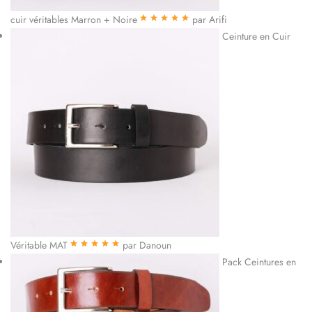
cuir véritables Marron + Noire
par Arifi
Note
5
sur 5
Ceinture en Cuir
Véritable MAT
par Danoun
Note
5
sur 5
Pack Ceintures en