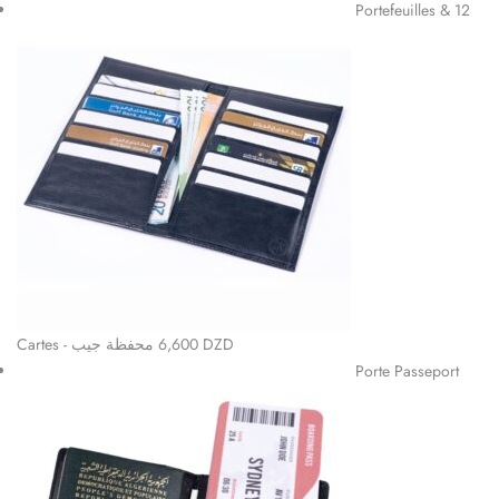
Note
4.85
sur
Portefeuilles & 12
5
Cartes - محفظة جيب
6,600
DZD
Porte Passeport