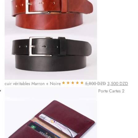
cuir véritables Marron + Noire
5,800
DZD
3,500
DZD
Note
4.85
sur
Porte Cartes 2
5