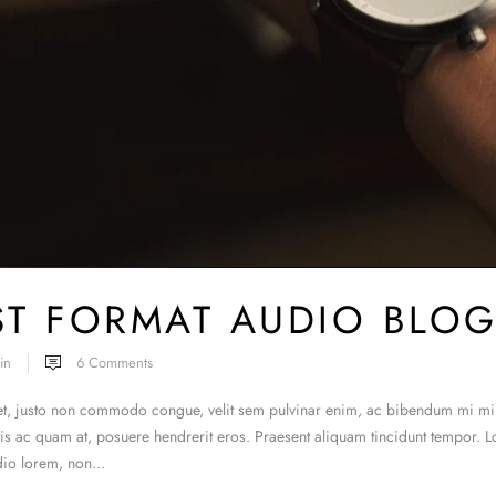
ST FORMAT AUDIO BLO
in
6
Comments
t, justo non commodo congue, velit sem pulvinar enim, ac bibendum mi mi eg
tis ac quam at, posuere hendrerit eros. Praesent aliquam tincidunt tempor. 
io lorem, non...