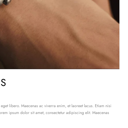
GS
et libero. Maecenas ac viverra enim, et laoreet lacus. Etiam nisi
Lorem ipsum dolor sit amet, consectetur adipiscing elit. Maecenas