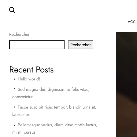
ACCU
Rechercher
Rechercher
Recent Posts
Hello world!
Sed magna dui, dignissim id felis vitae,
consectetur
Fusce suscipit risus tempor, blandit urna at,
laoreet ex
Pellentesque varius, diam vitae mattis luctus,
mi mi cursus