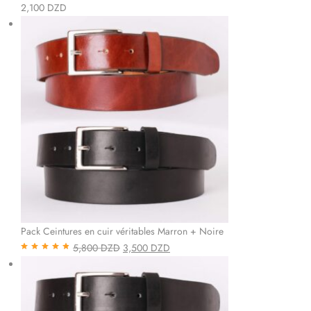
Note
5.00
sur
2,100
DZD
5
Pack Ceintures en cuir véritables Marron + Noire
5,800
DZD
3,500
DZD
Note
4.85
sur
5