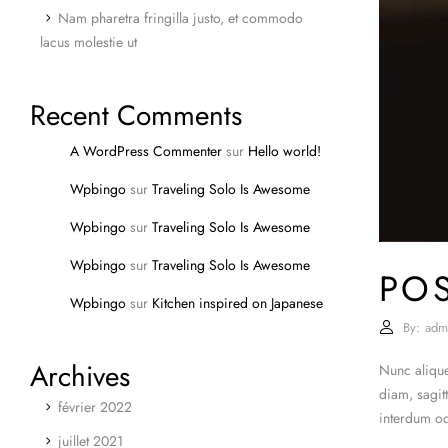
Nam pharetra fringilla justo, et commodo
lacus molestie ut
Recent Comments
A WordPress Commenter
sur
Hello world!
Wpbingo
sur
Traveling Solo Is Awesome
Wpbingo
sur
Traveling Solo Is Awesome
Wpbingo
sur
Traveling Solo Is Awesome
PO
Wpbingo
sur
Kitchen inspired on Japanese
By:
adm
Archives
Nunc alique
diam, sagit
février 2022
interdum od
juillet 2021