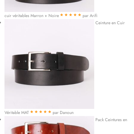
cuir véritables Marron + Noire
par Arifi
Note
5
sur 5
Ceinture en Cuir
Véritable MAT
par Danoun
Note
5
sur 5
Pack Ceintures en