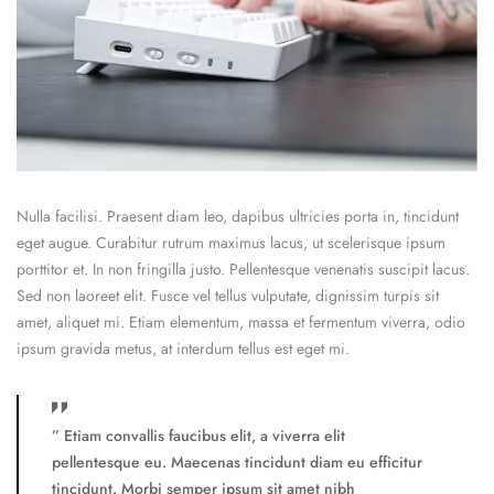
Nulla facilisi. Praesent diam leo, dapibus ultricies porta in, tincidunt
eget augue. Curabitur rutrum maximus lacus, ut scelerisque ipsum
porttitor et. In non fringilla justo. Pellentesque venenatis suscipit lacus.
Sed non laoreet elit. Fusce vel tellus vulputate, dignissim turpis sit
amet, aliquet mi. Etiam elementum, massa et fermentum viverra, odio
ipsum gravida metus, at interdum tellus est eget mi.
” Etiam convallis faucibus elit, a viverra elit
pellentesque eu. Maecenas tincidunt diam eu efficitur
tincidunt. Morbi semper ipsum sit amet nibh