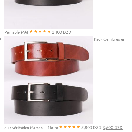
Véritable MAT
2,100
DZD
Note
5.00
sur
Pack Ceintures en
5
cuir véritables Marron + Noire
5,800
DZD
3,500
DZD