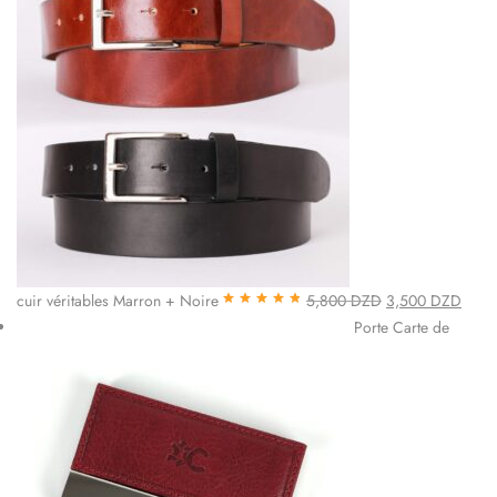
cuir véritables Marron + Noire
5,800
DZD
3,500
DZD
Note
4.85
sur
Porte Carte de
5