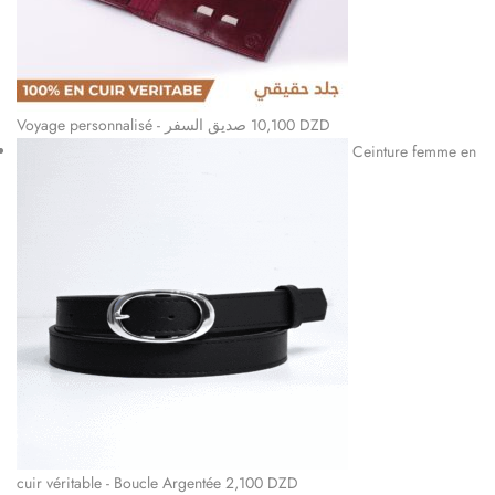
Voyage personnalisé - صديق السفر
10,100
DZD
Ceinture femme en
cuir véritable - Boucle Argentée
2,100
DZD