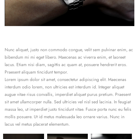
Nunc aliquet, justo non commodo congue, velit sem pulvinar enim, ac
bibendum mi mi eget libero. Maecenas ac viverra enim, et laoreet
lacus. Etiam nisi diam, sagittis ac quam at, posuere hendrerit eros.
Praesent aliquam tincidunt tempor.
Lorem ipsum dolor sit amet, consectetur adipiscing elit. Maecenas
interdum odio lorem, non ultricies est interdum id. Integer aliquet
augue vitae risus convallis, imperdiet aliquet purus pretium. Praesent
sit amet ullamcorper nulla. Sed ultricies vel nisl sed lacinia. In feugiat
massa leo, ut imperdiet justo tincidunt vitae. Fusce porta nunc eu felis
mollis posuere. Ut id metus malesuada leo ornare varius. Nunc in
lacus vel metus placerat elementum.