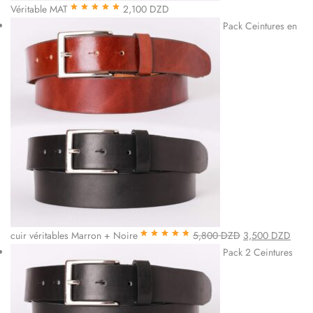
Véritable MAT
2,100
DZD
Note
5.00
sur
Pack Ceintures en
5
cuir véritables Marron + Noire
5,800
DZD
3,500
DZD
Note
4.85
sur
Pack 2 Ceintures
5