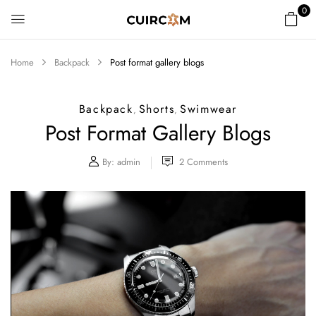
0
Home
Backpack
Post format gallery blogs
Backpack
Shorts
Swimwear
,
,
Post Format Gallery Blogs
By:
admin
2
Comments