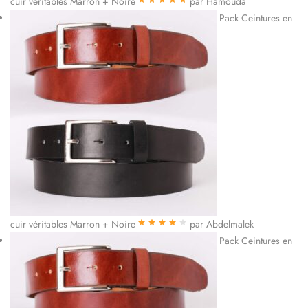
cuir véritables Marron + Noire
par Hamouda
Note
5
sur 5
Pack Ceintures en
cuir véritables Marron + Noire
par Abdelmalek
Note
4
sur
Pack Ceintures en
5