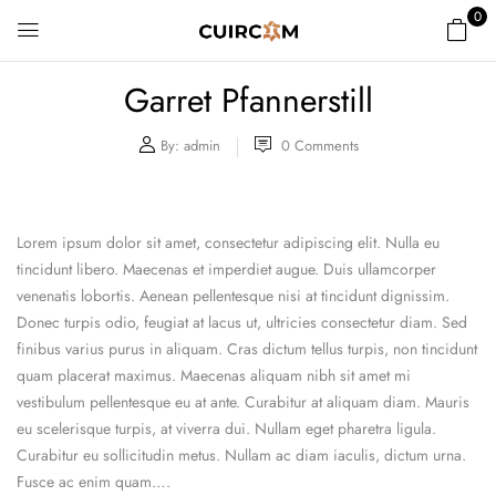
0
Garret Pfannerstill
By:
admin
0
Comments
Lorem ipsum dolor sit amet, consectetur adipiscing elit. Nulla eu
tincidunt libero. Maecenas et imperdiet augue. Duis ullamcorper
venenatis lobortis. Aenean pellentesque nisi at tincidunt dignissim.
Donec turpis odio, feugiat at lacus ut, ultricies consectetur diam. Sed
finibus varius purus in aliquam. Cras dictum tellus turpis, non tincidunt
quam placerat maximus. Maecenas aliquam nibh sit amet mi
vestibulum pellentesque eu at ante. Curabitur at aliquam diam. Mauris
eu scelerisque turpis, at viverra dui. Nullam eget pharetra ligula.
Curabitur eu sollicitudin metus. Nullam ac diam iaculis, dictum urna.
Fusce ac enim quam….