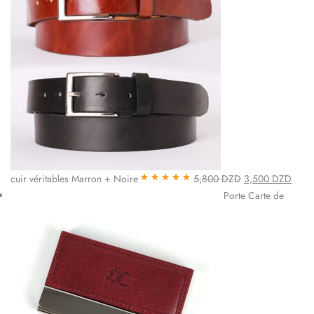
cuir véritables Marron + Noire
5,800
DZD
3,500
DZD
Note
4.85
sur
Porte Carte de
5