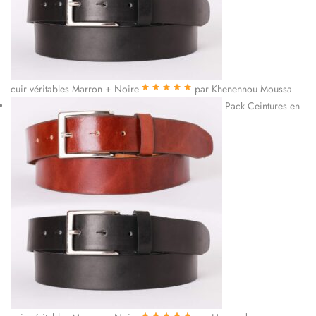
cuir véritables Marron + Noire
par Khenennou Moussa
Note
5
sur 5
Pack Ceintures en