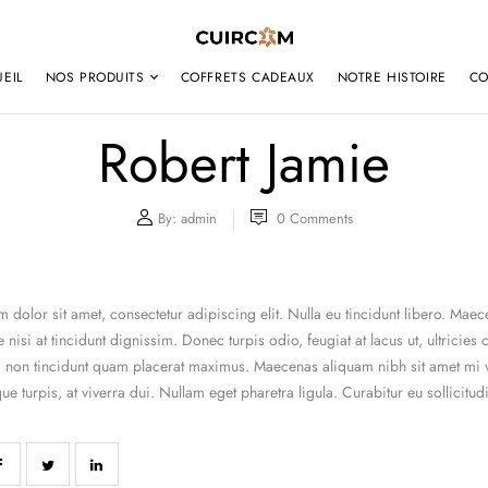
EIL
NOS PRODUITS
COFFRETS CADEAUX
NOTRE HISTOIRE
CO
Robert Jamie
By:
admin
0
Comments
 dolor sit amet, consectetur adipiscing elit. Nulla eu tincidunt libero. Mae
 nisi at tincidunt dignissim. Donec turpis odio, feugiat at lacus ut, ultrici
is, non tincidunt quam placerat maximus. Maecenas aliquam nibh sit amet mi 
que turpis, at viverra dui. Nullam eget pharetra ligula. Curabitur eu sollic