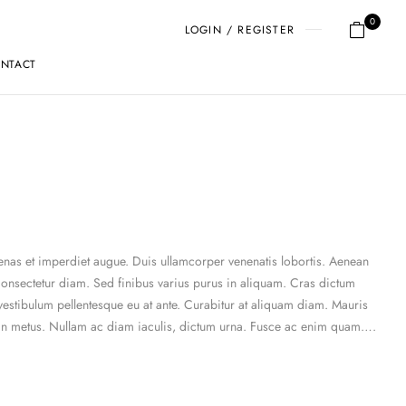
0
LOGIN / REGISTER
NTACT
cenas et imperdiet augue. Duis ullamcorper venenatis lobortis. Aenean
es consectetur diam. Sed finibus varius purus in aliquam. Cras dictum
vestibulum pellentesque eu at ante. Curabitur at aliquam diam. Mauris
itudin metus. Nullam ac diam iaculis, dictum urna. Fusce ac enim quam….