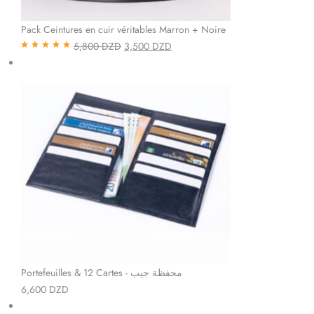
Pack Ceintures en cuir véritables Marron + Noire
5,800
DZD
3,500
DZD
Note
4.85
sur
5
Portefeuilles & 12 Cartes - محفظة جيب
6,600
DZD