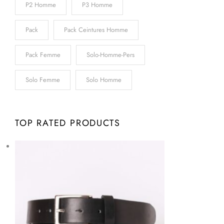
P2 Homme
P3 Homme
Pack
Pack Ceintures Homme
Pack Femme
Solo-Homme-Pers
Solo Femme
Solo Homme
TOP RATED PRODUCTS