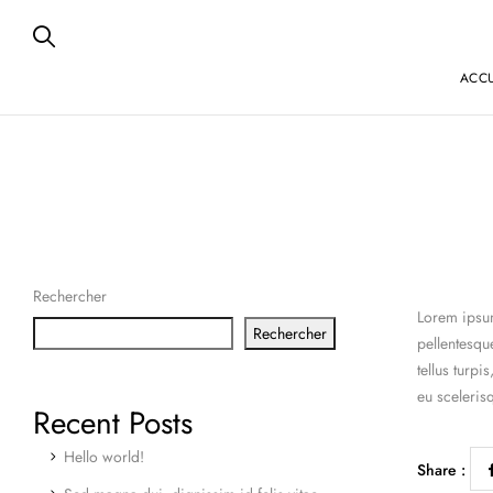
ACCU
Rechercher
Lorem ipsum
Rechercher
pellentesque
tellus turp
eu sceleris
Recent Posts
Hello world!
Share :