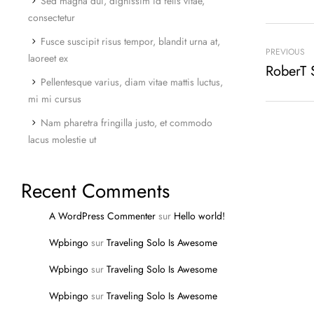
Sed magna dui, dignissim id felis vitae,
consectetur
Fusce suscipit risus tempor, blandit urna at,
PREVIOUS
laoreet ex
RoberT 
Pellentesque varius, diam vitae mattis luctus,
mi mi cursus
Nam pharetra fringilla justo, et commodo
lacus molestie ut
Recent Comments
A WordPress Commenter
sur
Hello world!
Wpbingo
sur
Traveling Solo Is Awesome
Wpbingo
sur
Traveling Solo Is Awesome
Wpbingo
sur
Traveling Solo Is Awesome