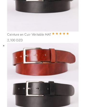
Ceinture en Cuir Véritable MAT
Note
5.00
sur
2,100
DZD
5